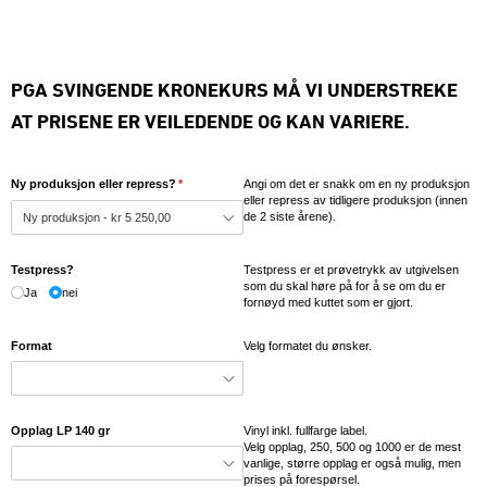
PGA SVINGENDE KRONEKURS MÅ VI UNDERSTREKE
AT PRISENE ER VEILEDENDE OG KAN VARIERE.
Ny produksjon eller repress?
(nødvendig)
*
Angi om det er snakk om en ny produksjon
eller repress av tidligere produksjon (innen
de 2 siste årene).
Testpress?
Testpress er et prøvetrykk av utgivelsen
som du skal høre på for å se om du er
Ja
nei
fornøyd med kuttet som er gjort.
Format
Velg formatet du ønsker.
Opplag LP 140 gr
Vinyl inkl. fullfarge label.
Velg opplag, 250, 500 og 1000 er de mest
vanlige, større opplag er også mulig, men
prises på forespørsel.