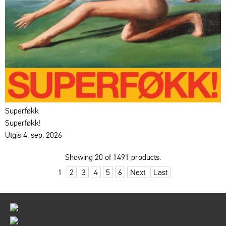
Superføkk
Superføkk!
Utgis 4. sep. 2026
Showing 20 of 1491 products.
1
2
3
4
5
6
Next
Last