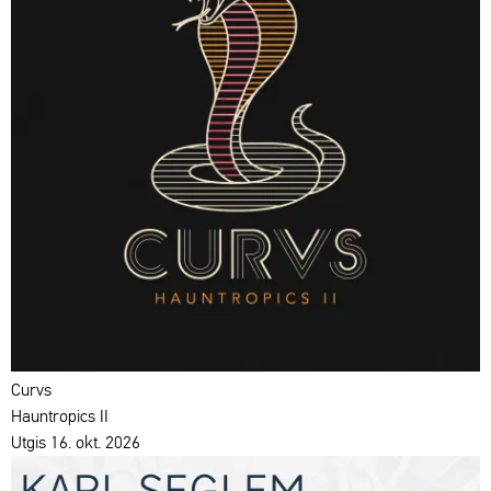
Curvs
Hauntropics II
Utgis 16. okt. 2026