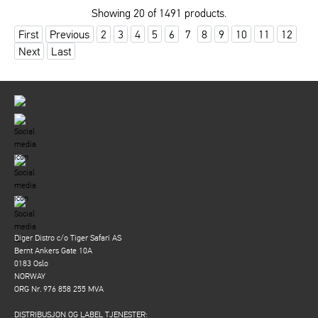
Showing 20 of 1491 products.
First
Previous
2
3
4
5
6
7
8
9
10
11
12
Next
Last
Diger Distro c/o Tiger Safari AS
Bernt Ankers Gate 10A
0183 Oslo
NORWAY
ORG Nr. 976 858 255 MVA
DISTRIBUSJON OG LABEL TJENESTER: