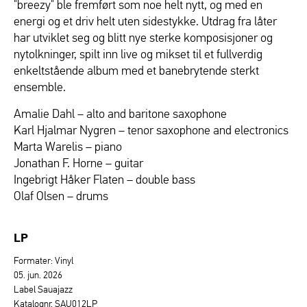
"breezy" ble fremført som noe helt nytt, og med en
energi og et driv helt uten sidestykke. Utdrag fra låter
har utviklet seg og blitt nye sterke komposisjoner og
nytolkninger, spilt inn live og mikset til et fullverdig
enkeltstående album med et banebrytende sterkt
ensemble.
Amalie Dahl – alto and baritone saxophone
Karl Hjalmar Nygren – tenor saxophone and electronics
Marta Warelis – piano
Jonathan F. Horne – guitar
Ingebrigt Håker Flaten – double bass
Olaf Olsen – drums
LP
Formater: Vinyl
05. jun. 2026
Label Sauajazz
Katalognr. SAU012LP