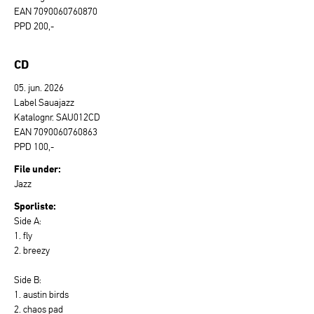
EAN 7090060760870
PPD 200,-
CD
05. jun. 2026
Label Sauajazz
Katalognr. SAU012CD
EAN 7090060760863
PPD 100,-
File under:
Jazz
Sporliste:
Side A:
1. fly
2. breezy
Side B:
1. austin birds
2. chaos pad