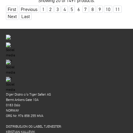
Showing 20 of 1491 products.
First
Previous
1
2
3
4
5
6
7
8
9
10
11
Next
Last
Diger Distro c/o Tiger Safari AS
Bernt Ankers Gate 10A
0183 Oslo
NORWAY
ORG Nr. 976 858 255 MVA
DISTRIBUSJON OG LABEL TJENESTER:
KRISTIAN KALLEVIK