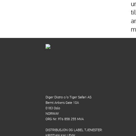
u
t
an
m
Diger Distro c/o Tiger Safari AS
Bernt Ankers Gate 10A
0183 Oslo
NORWAY
ORG Nr. 976 858 255 MVA
DISTRIBUSJON OG LABEL TJENESTER:
KRISTIAN KALLEVIK