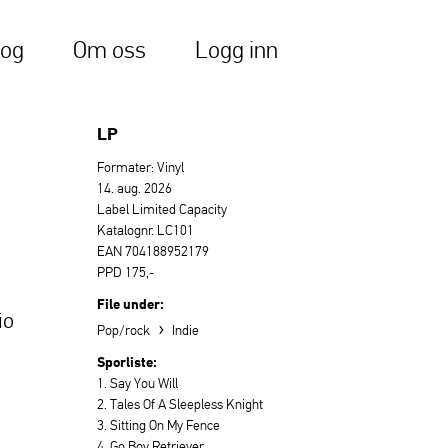
log
Om oss
Logg inn
LP
Formater: Vinyl
14. aug. 2026
Label Limited Capacity
Katalognr. LC101
EAN 704188952179
PPD 175,-
File under:
io
›
Pop/rock
Indie
Sporliste:
1. Say You Will
2. Tales Of A Sleepless Knight
3. Sitting On My Fence
4. Go Boy Retriever