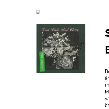
B
å
m
M
v
b