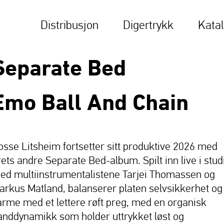
Distribusjon
Digertrykk
Kata
Separate Bed
Emo Ball And Chain
osse Litsheim fortsetter sitt produktive 2026 med
rets andre Separate Bed-album. Spilt inn live i stud
ed multiinstrumentalistene Tarjei Thomassen og
arkus Matland, balanserer platen selvsikkerhet og
arme med et lettere røft preg, med en organisk
anddynamikk som holder uttrykket løst og