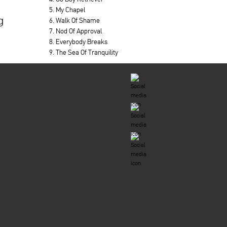
5. My Chapel
g
6. Walk Of Shame
7. Nod Of Approval
8. Everybody Breaks
9. The Sea Of Tranquility