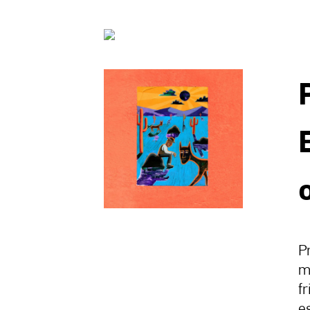
P
m
f
e