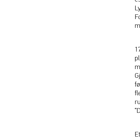
L
F
m
1
p
m
G
fø
f
r
“D
E