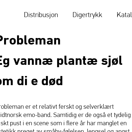
Distribusjon
Digertrykk
Kata
Probleman
Eg vannæ plantæ sjøl
om di e død
robleman er et relativt ferskt og selverklært
idtnorsk emo-band. Samtidig er de også et tydelig
riskt pust i en scene som i flere år har manglet en
stetikk preget av småby-følelsen, lengsel og angst.