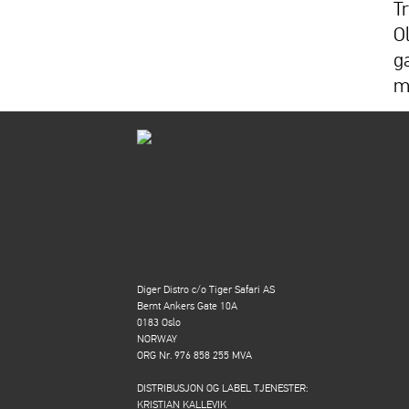
T
O
g
m
Diger Distro c/o Tiger Safari AS
Bernt Ankers Gate 10A
0183 Oslo
NORWAY
ORG Nr. 976 858 255 MVA
DISTRIBUSJON OG LABEL TJENESTER:
KRISTIAN KALLEVIK