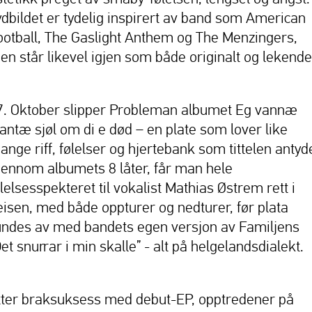
ydbildet er tydelig inspirert av band som American
ootball, The Gaslight Anthem og The Menzingers,
en står likevel igjen som både originalt og lekende
7. Oktober slipper Probleman albumet Eg vannæ
lantæ sjøl om di e død – en plate som lover like
ange riff, følelser og hjertebank som tittelen antyde
jennom albumets 8 låter, får man hele
lelsesspekteret til vokalist Mathias Østrem rett i
leisen, med både oppturer og nedturer, før plata
undes av med bandets egen versjon av Familjens
et snurrar i min skalle” - alt på helgelandsdialekt.
tter braksuksess med debut-EP, opptredener på