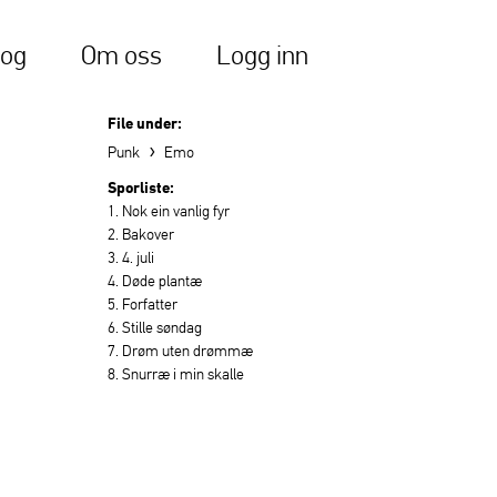
log
Om oss
Logg inn
File under:
›
Punk
Emo
Sporliste:
1. Nok ein vanlig fyr
2. Bakover
3. 4. juli
4. Døde plantæ
5. Forfatter
6. Stille søndag
7. Drøm uten drømmæ
8. Snurræ i min skalle