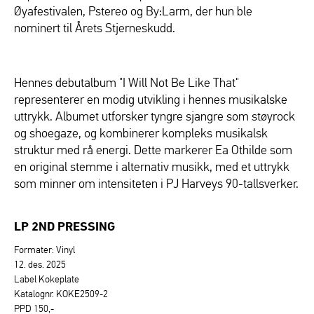
Øyafestivalen, Pstereo og By:Larm, der hun ble
nominert til Årets Stjerneskudd.
Hennes debutalbum "I Will Not Be Like That"
representerer en modig utvikling i hennes musikalske
uttrykk. Albumet utforsker tyngre sjangre som støyrock
og shoegaze, og kombinerer kompleks musikalsk
struktur med rå energi. Dette markerer Ea Othilde som
en original stemme i alternativ musikk, med et uttrykk
som minner om intensiteten i PJ Harveys 90-tallsverker.
LP 2ND PRESSING
Formater: Vinyl
12. des. 2025
Label Kokeplate
Katalognr. KOKE2509-2
PPD 150,-