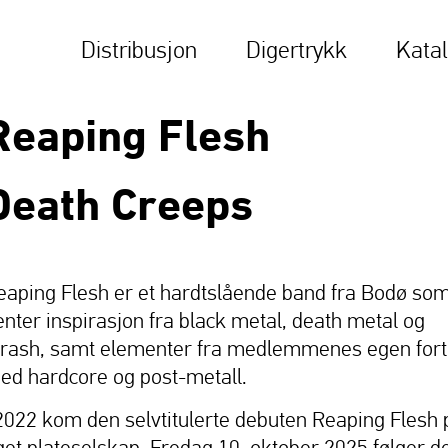
Distribusjon
Digertrykk
Kata
Reaping Flesh
Death Creeps
eaping Flesh er et hardtslående band fra Bodø so
enter inspirasjon fra black metal, death metal og
hrash, samt elementer fra medlemmenes egen fort
ed hardcore og post-metall.
 2022 kom den selvtitulerte debuten Reaping Flesh 
get plateselskap. Fredag 10. oktober 2025 følger d