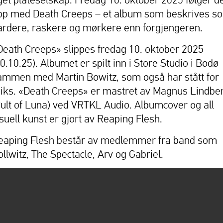
pp med Death Creeps – et album som beskrives s
ardere, raskere og mørkere enn forgjengeren.
Death Creeps» slippes fredag 10. oktober 2025
0.10.25). Albumet er spilt inn i Store Studio i Bodø
ammen med Martin Bowitz, som også har stått for
iks. «Death Creeps» er mastret av Magnus Lindbe
Cult of Luna) ved VRTKL Audio. Albumcover og all
isuell kunst er gjort av Reaping Flesh.
eaping Flesh består av medlemmer fra band som
ollwitz, The Spectacle, Arv og Gabriel.