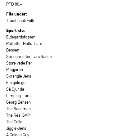
PPD 80,-
File under:
Traditional/Folk
Sporliste:
Eldegardsfossen
Rull etter Halte-Lars
Bensen
Springar etter Lars Sande
Store vetle Per
Ringjaren
Skrangle Jens
Ein golo gut
Så Sjur da
Limping-Lars
Georg Bensen
The Sandman
The Real SVP
The Caller
Jiggle-Jens
A Golden Guy