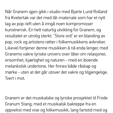
Når Granem igjen gikk i studio med Bjarte Lund Rolland
fra Kvelertak var det med låt-materiale som har et nytt
lag av pop-teft uten å inngå noen kompromisser
kunstnerisk. En helt naturlig utvikling for Granem, og
resultatet er utrolig sterkt. "Store ord" er en blanding av
pop, rock og artistens røtter i folkemusikkens avkroker.
Likevel fortjener denne musikken å nå enda lenger, med
Granems vakre lyriske univers over låter om relasjoner,
ensomhet, kjærlighet og naturen - med en iboende
melankolsk undertone. Her finnes både råskap og
mørke - uten at det går utover det vakre og tilgjengelige.
Tvert i mot.
Granem er det musikalske og lyriske prosjektet til Frode
Granum Stang, med et musikalsk bakteppe fra en
oppvekst med vise og folkemusikk, lang fartstid med og