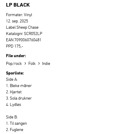
LP BLACK
Formater: Vinyl
12. sep. 2025
Label Sheep Chase
Katalognr. SCR052LP
EAN 7090060760481
PPD 175,-
File under:
›
›
Pop/rock
Folk
Indie
Sporliste:
Side A:
1. Bleke måner
2. Hjertet
3. Sola drukner
4. Lydløs
Side B:
1. Til sangen
2. Fuglene