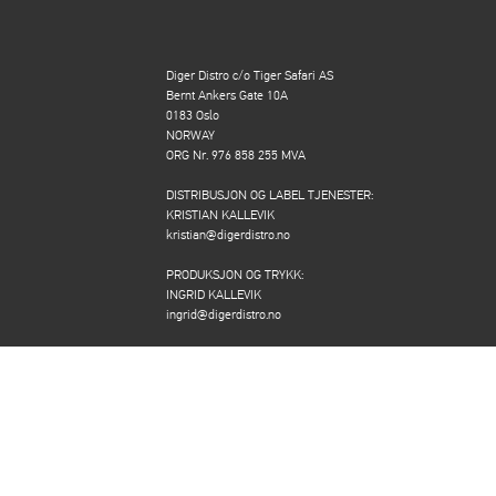
Diger Distro c/o Tiger Safari AS
Bernt Ankers Gate 10A
0183 Oslo
NORWAY
ORG Nr. 976 858 255 MVA
DISTRIBUSJON OG LABEL TJENESTER:
KRISTIAN KALLEVIK
kristian@digerdistro.no
PRODUKSJON OG TRYKK:
INGRID KALLEVIK
ingrid@digerdistro.no