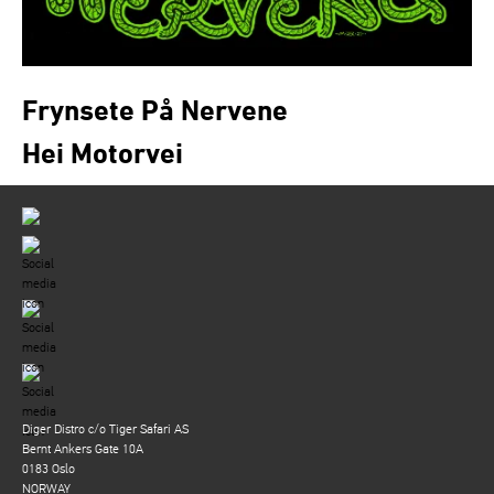
Frynsete På Nervene
Hei Motorvei
Diger Distro c/o Tiger Safari AS
Bernt Ankers Gate 10A
0183 Oslo
NORWAY