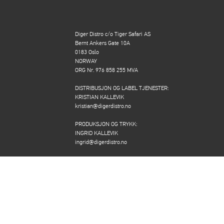
Diger Distro c/o Tiger Safari AS
Bernt Ankers Gate 10A
0183 Oslo
NORWAY
ORG Nr. 976 858 255 MVA
DISTRIBUSJON OG LABEL TJENESTER:
KRISTIAN KALLEVIK
kristian@digerdistro.no
PRODUKSJON OG TRYKK:
INGRID KALLEVIK
ingrid@digerdistro.no