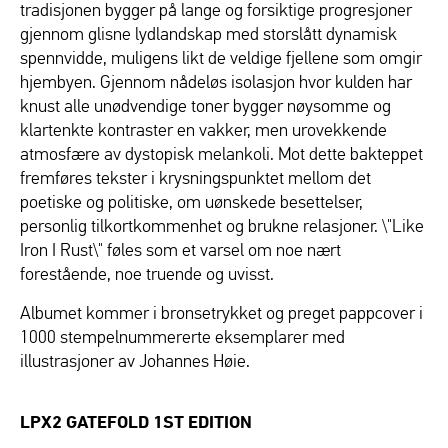
tradisjonen bygger på lange og forsiktige progresjoner
gjennom glisne lydlandskap med storslått dynamisk
spennvidde, muligens likt de veldige fjellene som omgir
hjembyen. Gjennom nådeløs isolasjon hvor kulden har
knust alle unødvendige toner bygger nøysomme og
klartenkte kontraster en vakker, men urovekkende
atmosfære av dystopisk melankoli. Mot dette bakteppet
fremføres tekster i krysningspunktet mellom det
poetiske og politiske, om uønskede besettelser,
personlig tilkortkommenhet og brukne relasjoner. \"Like
Iron I Rust\" føles som et varsel om noe nært
forestående, noe truende og uvisst.
Albumet kommer i bronsetrykket og preget pappcover i
1000 stempelnummererte eksemplarer med
illustrasjoner av Johannes Høie.
LPX2 GATEFOLD 1ST EDITION