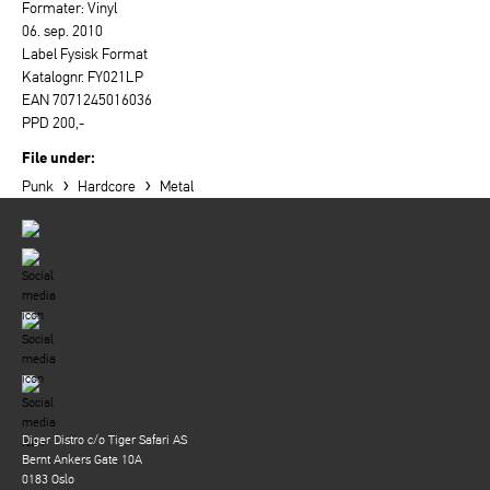
Formater: Vinyl
06. sep. 2010
Label Fysisk Format
Katalognr. FY021LP
EAN 7071245016036
PPD 200,-
File under:
›
›
Punk
Hardcore
Metal
Diger Distro c/o Tiger Safari AS
Bernt Ankers Gate 10A
0183 Oslo