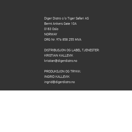
Diger Distro c/o Tiger Safari AS
Bernt Ankers Gate 10A
0183 Oslo
NORWAY
ORG Nr. 976 858 255 MVA
DISTRIBUSJON OG LABEL TJENESTER:
KRISTIAN KALLEVIK
kristian@digerdistro.no
PRODUKSJON OG TRYKK:
INGRID KALLEVIK
ingrid@digerdistro.no