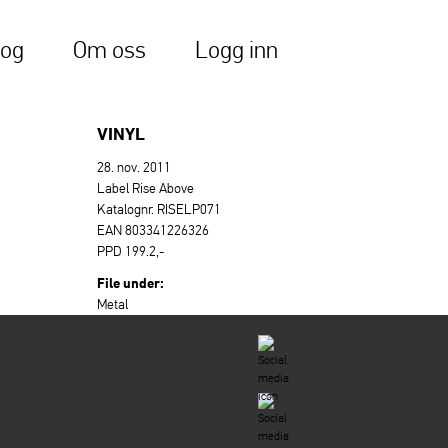
log
Om oss
Logg inn
VINYL
28. nov. 2011
Label Rise Above
Katalognr. RISELP071
EAN 803341226326
PPD 199.2,-
File under:
Metal