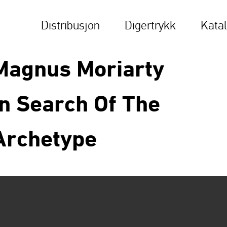
Distribusjon
Digertrykk
Kata
Magnus Moriarty
In Search Of The
Archetype