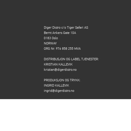
Diger Distro c/o Tiger Safari AS
Bernt Ankers Gate 10A
0183 Oslo
NORWAY
ORG Nr. 976 858 255 MVA
DISTRIBUSJON OG LABEL TJENESTER:
KRISTIAN KALLEVIK
kristian@digerdistro.no
PRODUKSJON OG TRYKK:
INGRID KALLEVIK
ingrid@digerdistro.no