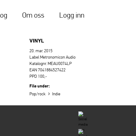
log
Om oss
Logg inn
VINYL
20. mar. 2015
Label Metronomicon Audio
Katalognr. MEAU0074LP
EAN 7041884527422
PPD 100,-
File under:
›
Pop/rock
Indie