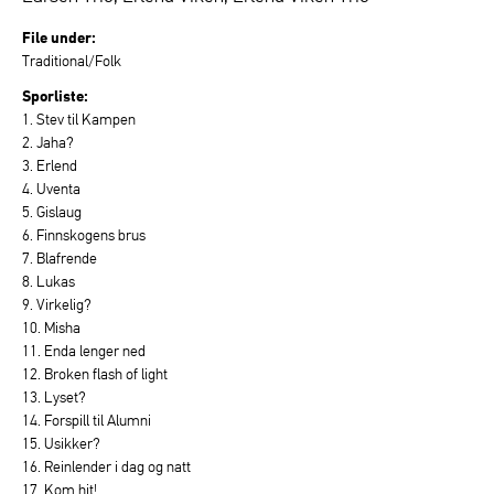
File under:
Traditional/Folk
Sporliste:
1. Stev til Kampen
2. Jaha?
3. Erlend
4. Uventa
5. Gislaug
6. Finnskogens brus
7. Blafrende
8. Lukas
9. Virkelig?
10. Misha
11. Enda lenger ned
12. Broken flash of light
13. Lyset?
14. Forspill til Alumni
15. Usikker?
16. Reinlender i dag og natt
17. Kom hit!