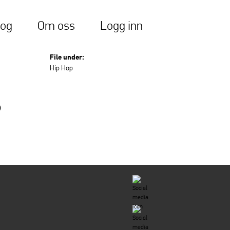
log
Om oss
Logg inn
File under:
Hip Hop
6