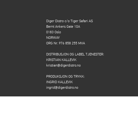
Diger Distro c/o Tiger Safari AS
Bernt Ankers Gate 10A
0183 Oslo
NORWAY
ORG Nr. 976 858 255 MVA
DISTRIBUSJON OG LABEL TJENESTER:
KRISTIAN KALLEVIK
kristian@digerdistro.no
PRODUKSJON OG TRYKK:
INGRID KALLEVIK
ingrid@digerdistro.no