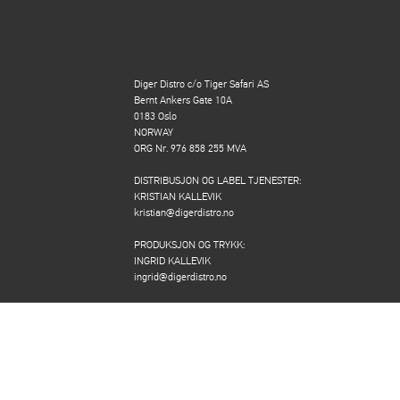
Diger Distro c/o Tiger Safari AS
Bernt Ankers Gate 10A
0183 Oslo
NORWAY
ORG Nr. 976 858 255 MVA
DISTRIBUSJON OG LABEL TJENESTER:
KRISTIAN KALLEVIK
kristian@digerdistro.no
PRODUKSJON OG TRYKK:
INGRID KALLEVIK
ingrid@digerdistro.no