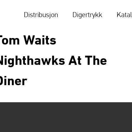
Distribusjon
Digertrykk
Kata
Tom Waits
Nighthawks At The
Diner