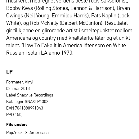
musikere, medregnet verdens beste rock-saksofonist,
Bobby Keys (Rolling Stones, Lennon & Harrison), Bryan
Owings (Neil Young, Emmilou Harris), Fats Kaplin (Jack
White), og Rob McNelly (Delbert McClinton). Resultatet
gir til kjenne en glimrende artist i smeltepunktet mellom
Americana og country med knallsterke låter og et unikt
talent. “How To Fake It In America låter som en White
Russian i sola i LA anno 1970.
LP
Formater: Vinyl
08. mar. 2013
Label Snaxville Recordings
Katalognr. SNAXLP1302
EAN 7041880991043
PPD 150,-
File under:
›
Pop/rock
Americana