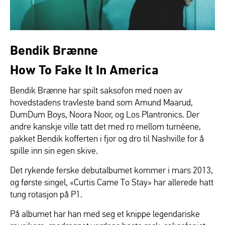
Bendik Brænne
How To Fake It In America
Bendik Brænne har spilt saksofon med noen av
hovedstadens travleste band som Amund Maarud,
DumDum Boys, Noora Noor, og Los Plantronics. Der
andre kanskje ville tatt det med ro mellom turnèene,
pakket Bendik kofferten i fjor og dro til Nashville for å
spille inn sin egen skive.
Det rykende ferske debutalbumet kommer i mars 2013,
og første singel, «Curtis Came To Stay» har allerede hatt
tung rotasjon på P1.
På albumet har han med seg et knippe legendariske