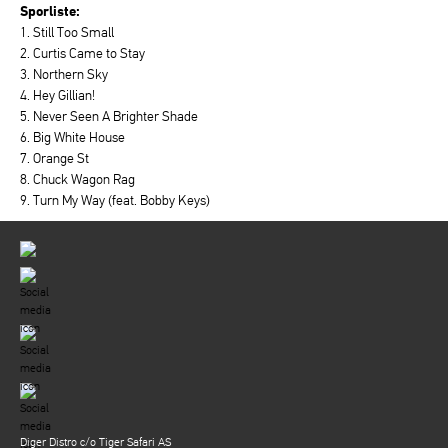
Sporliste:
1. Still Too Small
2. Curtis Came to Stay
3. Northern Sky
4. Hey Gillian!
5. Never Seen A Brighter Shade
6. Big White House
7. Orange St
8. Chuck Wagon Rag
9. Turn My Way (feat. Bobby Keys)
Diger Distro c/o Tiger Safari AS