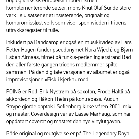
bop og klassisk europeisk modernisme i
komplementerende satser, mens Knut Olaf Sunde store
verk i sju satser er et insisterende, originalt og
kompromissløst verk som viser spennvidden i trioens
uttrykksregister til fulle.
Inkludert på Bandcamp er også en musikkvideo av Lars
Petter Hagen (under pseudonymet Nora Wjech) og Bjørn
Esben Almaas, filmet på funkis-perlen Ingierstrand Bad
den aller første gangen trioens medlemmer spilte
sammen! På den digitale versjonen av albumet er også
improvisasjonen «Fisk i kjerka» med.
POING er Rolf-Erik Nystrøm på saxofon, Frode Haltli på
akkordeon og Håkon Thelin på kontrabass. Audun
Strype gjorde opptak i Sofienberg kirke våren 2001, mix
og master. Coverdesign var av Lasse Marhaug, som har
oppdatert coveret og mastret den nye vinylutgaven.
Både original og reutgivelse er på The Legendary Royal