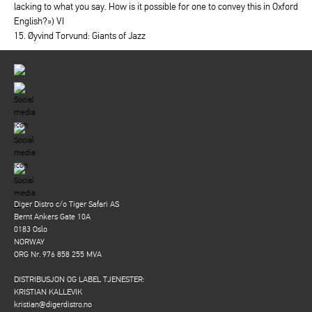
lacking to what you say. How is it possible for one to convey this in Oxford
English?») VI
15. Øyvind Torvund: Giants of Jazz
Diger Distro c/o Tiger Safari AS
Bernt Ankers Gate 10A
0183 Oslo
NORWAY
ORG Nr. 976 858 255 MVA
DISTRIBUSJON OG LABEL TJENESTER:
KRISTIAN KALLEVIK
kristian@digerdistro.no