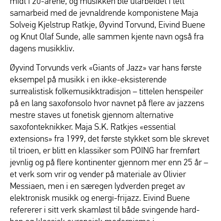
midt i 20-årene, og musikken ble utarbeidet i tett
samarbeid med de jevnaldrende komponistene Maja
Solveig Kjelstrup Ratkje, Øyvind Torvund, Eivind Buene
og Knut Olaf Sunde, alle sammen kjente navn også fra
dagens musikkliv.
Øyvind Torvunds verk «Giants of Jazz» var hans første
eksempel på musikk i en ikke-eksisterende
surrealistisk folkemusikktradisjon – tittelen henspeiler
på en lang saxofonsolo hvor navnet på flere av jazzens
mestre staves ut fonetisk gjennom alternative
saxofonteknikker. Maja S.K. Ratkjes «essential
extensions» fra 1999, det første stykket som ble skrevet
til trioen, er blitt en klassiker som POING har fremført
jevnlig og på flere kontinenter gjennom mer enn 25 år –
et verk som vrir og vender på materiale av Olivier
Messiaen, men i en særegen lydverden preget av
elektronisk musikk og energi-frijazz. Eivind Buene
refererer i sitt verk skamløst til både svingende hard-