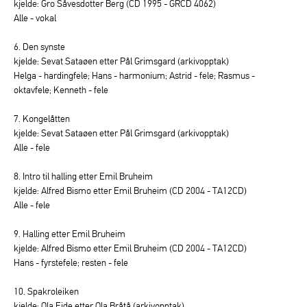
kjelde: Gro Såvesdotter Berg (CD 1995 - GRCD 4062)
Alle - vokal
6. Den synste
kjelde: Sevat Sataøen etter Pål Grimsgard (arkivopptak)
Helga - hardingfele; Hans - harmonium; Astrid - fele; Rasmus -
oktavfele; Kenneth - fele
7. Kongelåtten
kjelde: Sevat Sataøen etter Pål Grimsgard (arkivopptak)
Alle - fele
8. Intro til halling etter Emil Bruheim
kjelde: Alfred Bismo etter Emil Bruheim (CD 2004 - TA12CD)
Alle - fele
9. Halling etter Emil Bruheim
kjelde: Alfred Bismo etter Emil Bruheim (CD 2004 - TA12CD)
Hans - fyrstefele; resten - fele
10. Spakroleiken
kjelde: Ola Eide etter Ola Bråtå (arkivopptak)