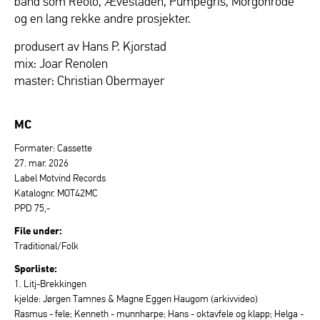
band som Reolô, Ævestaden, Pumpegris, Morgonrode
og en lang rekke andre prosjekter.
produsert av Hans P. Kjorstad
mix: Joar Renolen
master: Christian Obermayer
MC
Formater: Cassette
27. mar. 2026
Label Motvind Records
Katalognr. MOT42MC
PPD 75,-
File under:
Traditional/Folk
Sporliste:
1. Litj-Brekkingen
kjelde: Jørgen Tamnes & Magne Eggen Haugom (arkivvideo)
Rasmus - fele; Kenneth - munnharpe; Hans - oktavfele og klapp; Helga -