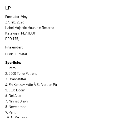
LP
Formater: Vinyl
27. feb. 2026
Label Majestic Mountain Records
Katalognr. PLATE001
PPD 175,-
File under:
›
Punk
Metal
Sporliste:
1. Intro
2. 5000 Tørre Patroner
3. Brannstifter
4. En Konkav Måte Å Se Verden På
5. Club Doom
6. Dei Andre
7. Nihilist Bison
8. Nervebrann
9. Pant
10. By Og Land