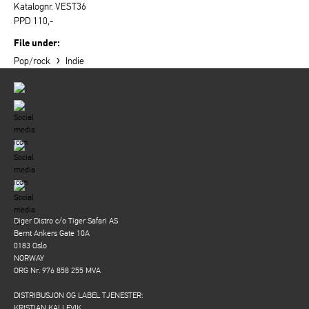
Katalognr. VEST36
PPD 110,-
File under:
›
Pop/rock
Indie
Diger Distro c/o Tiger Safari AS
Bernt Ankers Gate 10A
0183 Oslo
NORWAY
ORG Nr. 976 858 255 MVA
DISTRIBUSJON OG LABEL TJENESTER:
KRISTIAN KALLEVIK