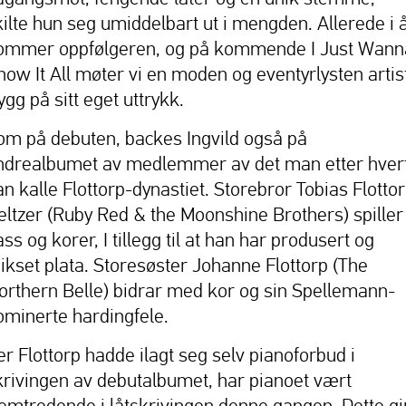
kilte hun seg umiddelbart ut i mengden. Allerede i 
ommer oppfølgeren, og på kommende I Just Wann
now It All møter vi en moden og eventyrlysten artis
ygg på sitt eget uttrykk.
om på debuten, backes Ingvild også på
ndrealbumet av medlemmer av det man etter hver
an kalle Flottorp-dynastiet. Storebror Tobias Flotto
eltzer (Ruby Red & the Moonshine Brothers) spiller
ss og korer, I tillegg til at han har produsert og
ikset plata. Storesøster Johanne Flottorp (The
orthern Belle) bidrar med kor og sin Spellemann-
ominerte hardingfele.
er Flottorp hadde ilagt seg selv pianoforbud i
krivingen av debutalbumet, har pianoet vært
remtredende i låtskrivingen denne gangen. Dette gi