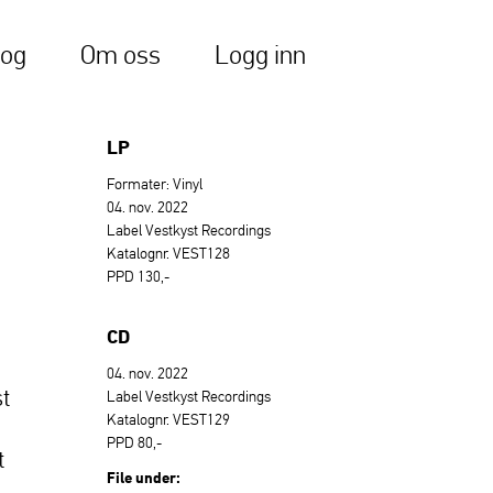
log
Om oss
Logg inn
LP
Formater: Vinyl
04. nov. 2022
Label Vestkyst Recordings
Katalognr. VEST128
PPD 130,-
CD
04. nov. 2022
st
Label Vestkyst Recordings
Katalognr. VEST129
PPD 80,-
t
File under: