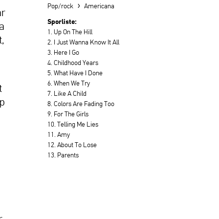
›
Pop/rock
Americana
år
Sporliste:
a
1. Up On The Hill
t,
2. I Just Wanna Know It All
3. Here I Go
4. Childhood Years
5. What Have I Done
6. When We Try
t
7. Like A Child
rp
8. Colors Are Fading Too
9. For The Girls
10. Telling Me Lies
11. Amy
12. About To Lose
13. Parents
r