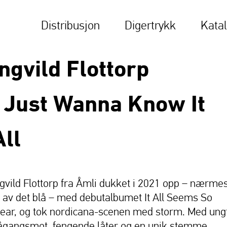
Distribusjon
Digertrykk
Kata
Ingvild Flottorp
I Just Wanna Know It
All
ngvild Flottorp fra Åmli dukket i 2021 opp – nærme
t av det blå – med debutalbumet It All Seems So
lear, og tok nordicana-scenen med storm. Med ung
ågangsmot, fengende låter og en unik stemme,