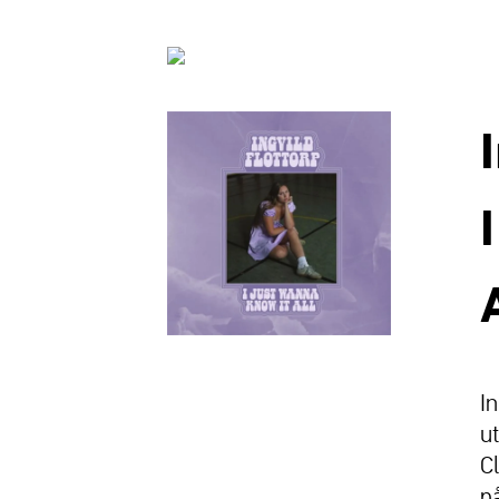
I
u
C
p