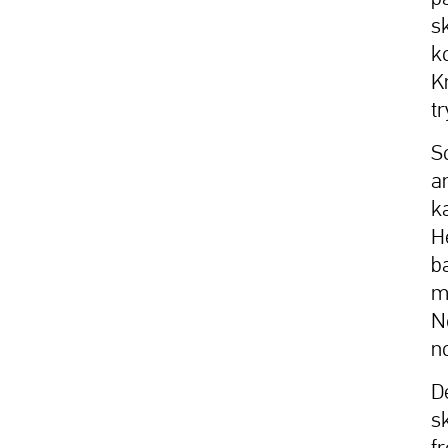
s
k
K
tr
S
a
k
H
ba
m
N
n
D
s
f