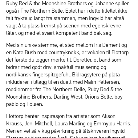
Ruby Red & the Moonshine Brothers og Johanne spiller
også i The Northern Belle. Eplet har i dette tilfellet ikke
falt fryktelig langt fra stammen, men Ingvild har altså
valgt å ta plass fremst på scenen med egenskrevne
låter, og med et svært kompetent band bak seg.
Med sin unike stemme, et sted mellom Iris Dement og
en Kate Bush med countryknekk, er vokalen til Flottorp
det første du legger merke til. Deretter, et band som
bidrar med godt driv, smakfull musisering og
nordikansk fingerspitzgefühl. Bidragsytere på plata
inkluderer, i tillegg til en duett med Malin Pettersen,
medlemmer fra The Northern Belle, Ruby Red & the
Moonshine Brothers, Darling West, Orions Belte, boy
pablo og Louien.
Flottorp henter inspirasjon fra artister som Alison
Krauss, Joni Mitchell, Laura Marling og Emmylou Harris.
Men en vel så viktig påvirkning på låtskriveren Ingvild