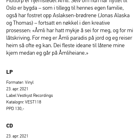
Flottorp er hjemstedet Åmli. Selv om hun har flyttet til
Oslo er bygda – som i tillegg til hennes egen familie,
også har fostret opp Aslaksen-brødrene (Jonas Alaska
og Thomas) – fortsatt en nøkkel i den kreative
prosessen: «Åmli har hatt mykje å sei for meg, og for mi
låtskriving. For meg er Åmli paradis på jord og eg reiser
heim så ofte eg kan. Dei fleste ideane til låtene mine
kjem medan eg går på Åmliheiane.»
LP
Formater: Vinyl
23. apr. 2021
Label Vestkyst Recordings
Katalognr. VEST118
PPD 130,-
CD
23. apr. 2021