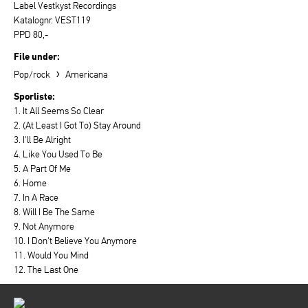
Label Vestkyst Recordings
Katalognr. VEST119
PPD 80,-
File under:
›
Pop/rock
Americana
Sporliste:
1. It All Seems So Clear
2. (At Least I Got To) Stay Around
3. I'll Be Alright
4. Like You Used To Be
5. A Part Of Me
6. Home
7. In A Race
8. Will I Be The Same
9. Not Anymore
10. I Don't Believe You Anymore
11. Would You Mind
12. The Last One