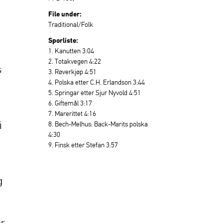
File under:
Traditional/Folk
Sporliste:
1. Kanutten 3:04
2. Totakvegen 4:22
s
3. Røverkjøp 4:51
4. Polska etter C.H. Erlandson 3:44
5. Springar etter Sjur Nyvold 4:51
6. Giftemål 3:17
7. Marerittet 4:16
i
8. Bech-Melhus: Back-Marits polska
4:30
9. Finsk etter Stefan 3:57
g
er