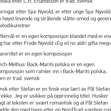
olska etter C.H. Erlandsson er trad. svensk
pringar etter Sjur Nyvold, er etter unge Sjur Nyvold
n høyst levende og strålende slåtte-smed og genere
elodikunstner
iftemål er en egen komposisjon blandet med ei vis
eg har etter Frode Nyvold «Eg vil no aldri gifta me
arerittet er en egen komposisjon
ech-Melhus: Back-Marits polska er en egen
omposisjon som ramler inn i Back-Marits polska,
om er trad. svensk
insk etter Stefan er en finsk vise lært av Pål Stefan
rekke. Jeg er usikker på opprinnelig tittel. Husker
agt at teksten er svært romantisk og at Pål Stefan
adde den med hjem etter en NordTrad-samling run