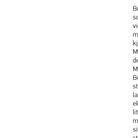
B
s
vi
m
k
M
d
M
B
s
la
e
l
m
s
st