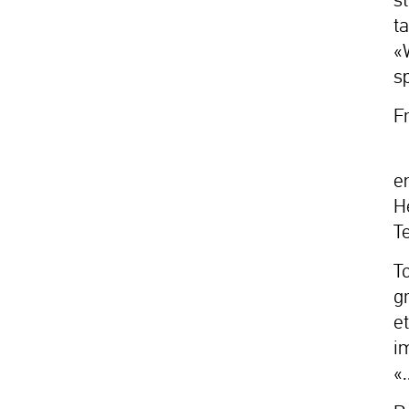
t
«
s
F
K
e
H
T
T
g
e
i
«