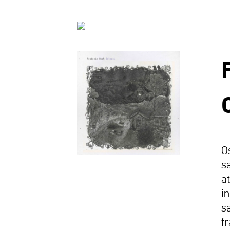
O
s
a
i
s
f