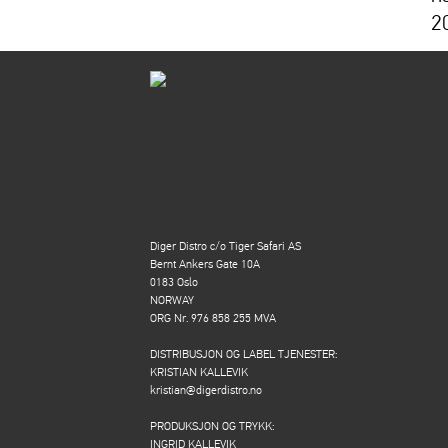
2
Diger Distro c/o Tiger Safari AS
Bernt Ankers Gate 10A
0183 Oslo
NORWAY
ORG Nr. 976 858 255 MVA
DISTRIBUSJON OG LABEL TJENESTER:
KRISTIAN KALLEVIK
kristian@digerdistro.no
PRODUKSJON OG TRYKK:
INGRID KALLEVIK