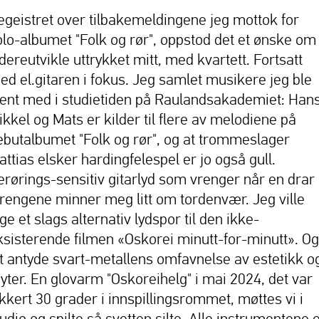
egeistret over tilbakemeldingene jeg mottok for
olo-albumet "Folk og rør", oppstod det et ønske om
dereutvikle uttrykket mitt, med kvartett. Fortsatt
ed el.gitaren i fokus. Jeg samlet musikere jeg ble
jent med i studietiden på Raulandsakademiet: Han
ikkel og Mats er kilder til flere av melodiene på
ebutalbumet "Folk og rør", og at trommeslager
attias elsker hardingfelespel er jo også gull.
erørings-sensitiv gitarlyd som vrenger når en drar 
trengene minner meg litt om tordenvær. Jeg ville
ge et slags alternativ lydspor til den ikke-
ksisterende filmen «Oskorei minutt-for-minutt». Og
itt antyde svart-metallens omfavnelse av estetikk o
yter. En glovarm "Oskoreihelg" i mai 2024, det var
ikkert 30 grader i innspillingsrommet, møttes vi i
udio og spilte så svetten silte. Alle instrumentene 