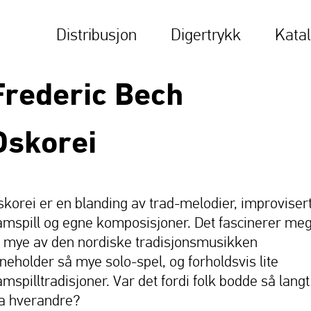
Distribusjon
Digertrykk
Kata
Frederic Bech
Oskorei
skorei er en blanding av trad-melodier, improviser
amspill og egne komposisjoner. Det fascinerer me
t mye av den nordiske tradisjonsmusikken
nneholder så mye solo-spel, og forholdsvis lite
amspilltradisjoner. Var det fordi folk bodde så langt
ra hverandre?