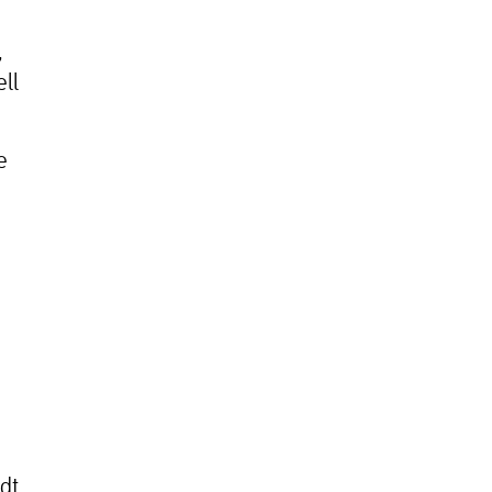
,
ll
e
g»
dt