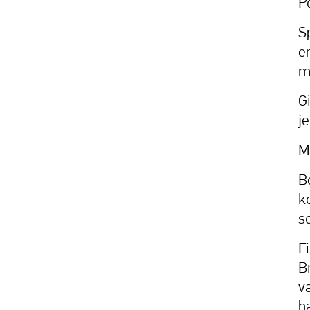
P
S
e
m
G
j
M
B
k
s
F
B
v
h