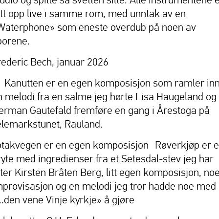
att opp live i samme rom, med unntak av en
Waterphone» som eneste overdub på noen av
porene.
rederic Bech, januar 2026
anutten er en egen komposisjon som ramler inn
n melodi fra en salme jeg hørte Lisa Haugeland og
erman Gautefald fremføre en gang i Årestoga på
elemarkstunet, Rauland.
otakvegen er en egen komposisjon Røverkjøp er e
ryte med ingredienser fra et Setesdal-stev jeg har
tter Kirsten Bråten Berg, litt egen komposisjon, no
mprovisasjon og en melodi jeg tror hadde noe med
...den vene Vinje kyrkje» å gjøre