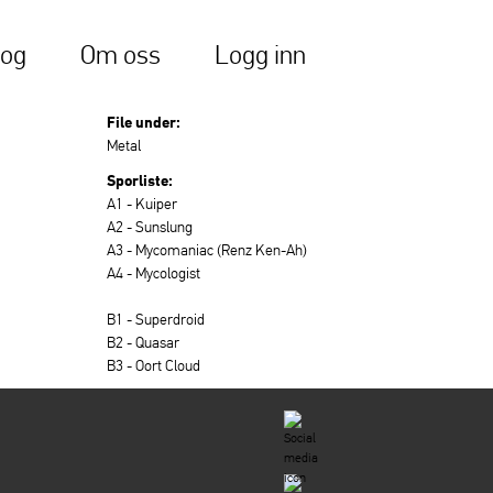
log
Om oss
Logg inn
File under:
Metal
Sporliste:
A1 - Kuiper
A2 - Sunslung
A3 - Mycomaniac (Renz Ken-Ah)
A4 - Mycologist
B1 - Superdroid
B2 - Quasar
B3 - Oort Cloud