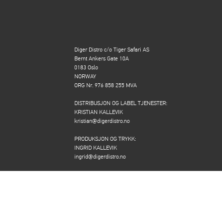
Diger Distro c/o Tiger Safari AS
Bernt Ankers Gate 10A
0183 Oslo
NORWAY
ORG Nr. 976 858 255 MVA
DISTRIBUSJON OG LABEL TJENESTER:
KRISTIAN KALLEVIK
kristian@digerdistro.no
PRODUKSJON OG TRYKK:
INGRID KALLEVIK
ingrid@digerdistro.no