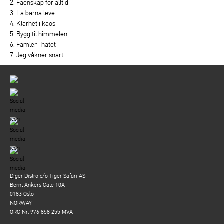
2. Faenskap for alltid
3. La barna leve
4. Klarhet i kaos
5. Bygg til himmelen
6. Famler i hatet
7. Jeg våkner snart
Diger Distro c/o Tiger Safari AS
Bernt Ankers Gate 10A
0183 Oslo
NORWAY
ORG Nr. 976 858 255 MVA