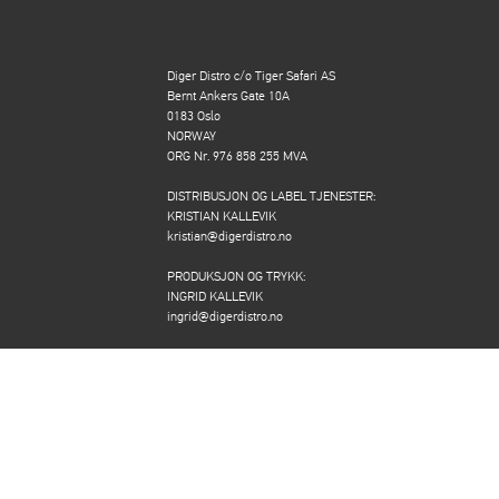
Diger Distro c/o Tiger Safari AS
Bernt Ankers Gate 10A
0183 Oslo
NORWAY
ORG Nr. 976 858 255 MVA
DISTRIBUSJON OG LABEL TJENESTER:
KRISTIAN KALLEVIK
kristian@digerdistro.no
PRODUKSJON OG TRYKK:
INGRID KALLEVIK
ingrid@digerdistro.no