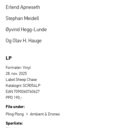
Erlend Apneseth
Stephan Meidell
Øyvind Hegg-Lunde
Og Olav H. Hauge
LP
Formater: Vinyl
28. nov. 2025
Label Sheep Chase
Katalognr. SCR054LP
EAN 7090060760627
PPD 190,-
File under:
›
Pling Plong
Ambient & Drones
Sporliste: