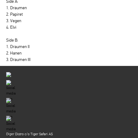
Side A:
1. Draumen
2. Papiret
3. Vegen
4. Elvi
Side B:
1. Draumen II
2. Hanen
3. Draumen III
Diger Distro c/o Tiger Safari AS