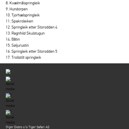
8. Kvælmålspringleik
9. Hundorpen
10. Tjorhælspringleik
11. Spakroleiken
12. Springleik etter Storodden 4
13. Ragnhild Skulstugun
14. Båtin
15. Søljurustin
16. Springleik etter Storodden 5
17. Trollstilt springleik
Diger Distro c/o Tiger Safari AS