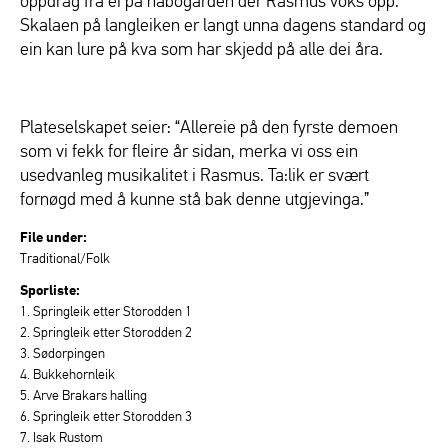
oppdrag frå ei på nabogarden der Rasmus voks opp.
Skalaen på langleiken er langt unna dagens standard og
ein kan lure på kva som har skjedd på alle dei åra.
Plateselskapet seier: “Allereie på den fyrste demoen
som vi fekk for fleire år sidan, merka vi oss ein
usedvanleg musikalitet i Rasmus. Ta:lik er svært
fornøgd med å kunne stå bak denne utgjevinga.”
File under:
Traditional/Folk
Sporliste:
1. Springleik etter Storodden 1
2. Springleik etter Storodden 2
3. Sødorpingen
4. Bukkehornleik
5. Arve Brakars halling
6. Springleik etter Storodden 3
7. Isak Rustom