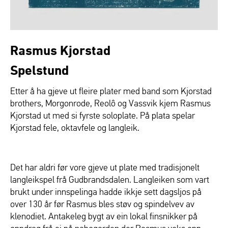
Rasmus Kjorstad
Spelstund
Etter å ha gjeve ut fleire plater med band som Kjorstad
brothers, Morgonrode, Reolô og Vassvik kjem Rasmus
Kjorstad ut med si fyrste soloplate. På plata spelar
Kjorstad fele, oktavfele og langleik.
Det har aldri før vore gjeve ut plate med tradisjonelt
langleikspel frå Gudbrandsdalen. Langleiken som vart
brukt under innspelinga hadde ikkje sett dagsljos på
over 130 år før Rasmus bles støv og spindelvev av
klenodiet. Antakeleg bygt av ein lokal finsnikker på