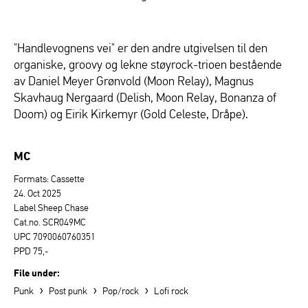
"Handlevognens vei" er den andre utgivelsen til den
organiske, groovy og lekne støyrock-trioen bestående
av Daniel Meyer Grønvold (Moon Relay), Magnus
Skavhaug Nergaard (Delish, Moon Relay, Bonanza of
Doom) og Eirik Kirkemyr (Gold Celeste, Dråpe).
MC
Formats: Cassette
24. Oct 2025
Label Sheep Chase
Cat.no. SCR049MC
UPC 7090060760351
PPD 75,-
File under:
›
›
›
Punk
Post punk
Pop/rock
Lofi rock