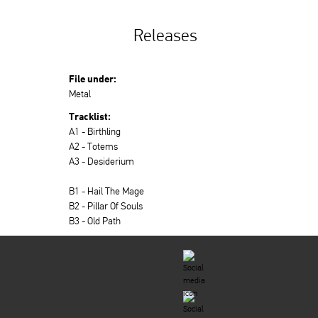
Releases
File under:
Metal
Tracklist:
A1 - Birthling
A2 - Totems
A3 - Desiderium
B1 - Hail The Mage
B2 - Pillar Of Souls
B3 - Old Path