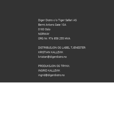
Diger Distro c/o Tiger Safari AS
Bernt Ankers Gate 10A
0183 Oslo
NORWAY
ORG Nr. 976 858 255 MVA
DISTRIBUSJON OG LABEL TJENESTER:
KRISTIAN KALLEVIK
kristian@digerdistro.no
PRODUKSJON OG TRYKK:
INGRID KALLEVIK
ingrid@digerdistro.no