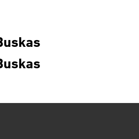
Buskas
Buskas