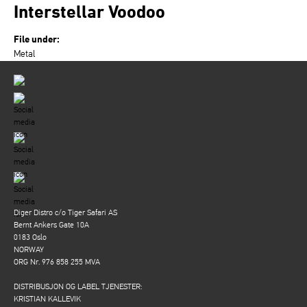
Interstellar Voodoo
File under:
Metal
Diger Distro c/o Tiger Safari AS
Bernt Ankers Gate 10A
0183 Oslo
NORWAY
ORG Nr. 976 858 255 MVA
DISTRIBUSJON OG LABEL TJENESTER:
KRISTIAN KALLEVIK