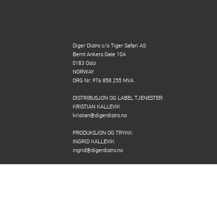
Diger Distro c/o Tiger Safari AS
Bernt Ankers Gate 10A
0183 Oslo
NORWAY
ORG Nr. 976 858 255 MVA
DISTRIBUSJON OG LABEL TJENESTER:
KRISTIAN KALLEVIK
kristian@digerdistro.no
PRODUKSJON OG TRYKK:
INGRID KALLEVIK
ingrid@digerdistro.no