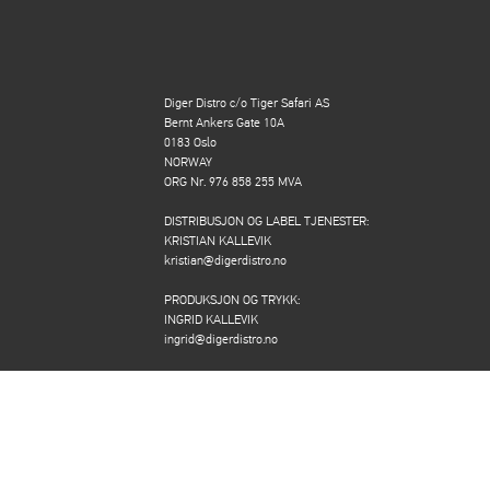
Diger Distro c/o Tiger Safari AS
Bernt Ankers Gate 10A
0183 Oslo
NORWAY
ORG Nr. 976 858 255 MVA
DISTRIBUSJON OG LABEL TJENESTER:
KRISTIAN KALLEVIK
kristian@digerdistro.no
PRODUKSJON OG TRYKK:
INGRID KALLEVIK
ingrid@digerdistro.no