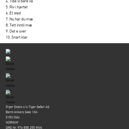
4. Tida vi bare va
5. Riv i hjertet
6. Et sted
7. Nu har du mæ
8. Tett inntil mæ
9. Det e over
10. Snart klar
Diger Distro c/o Tiger Safari AS
Bernt Ankers Gate 10A
0183 Oslo
NORWAY
ORG Nr. 976 858 255 MVA