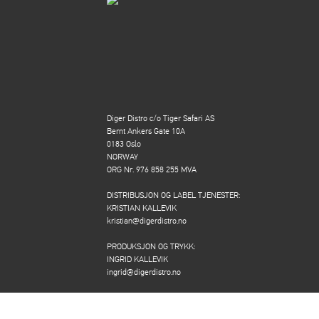
Diger Distro c/o Tiger Safari AS
Bernt Ankers Gate 10A
0183 Oslo
NORWAY
ORG Nr. 976 858 255 MVA
DISTRIBUSJON OG LABEL TJENESTER:
KRISTIAN KALLEVIK
kristian@digerdistro.no
PRODUKSJON OG TRYKK:
INGRID KALLEVIK
ingrid@digerdistro.no