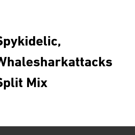
Spykidelic,
Whalesharkattacks
Split Mix