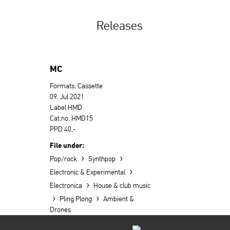
Releases
MC
Formats: Cassette
09. Jul 2021
Label HMD
Cat.no. HMD15
PPD 40,-
File under:
›
›
Pop/rock
Synthpop
›
Electronic & Experimental
›
Electronica
House & club music
›
›
Pling Plong
Ambient &
Drones