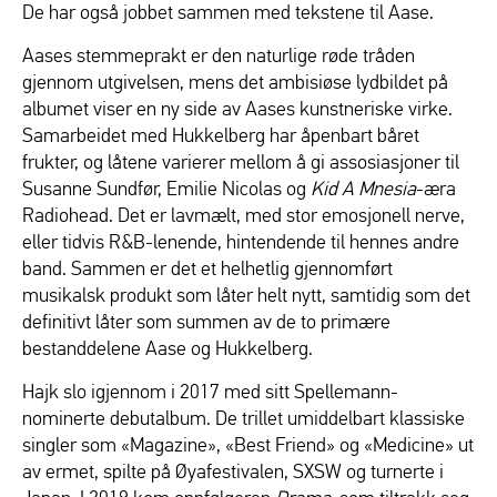
De har også jobbet sammen med tekstene til Aase.
Aases stemmeprakt er den naturlige røde tråden
gjennom utgivelsen, mens det ambisiøse lydbildet på
albumet viser en ny side av Aases kunstneriske virke.
Samarbeidet med Hukkelberg har åpenbart båret
frukter, og låtene varierer mellom å gi assosiasjoner til
Susanne Sundfør, Emilie Nicolas og
Kid A Mnesia
-æra
Radiohead. Det er lavmælt, med stor emosjonell nerve,
eller tidvis R&B-lenende, hintendende til hennes andre
band. Sammen er det et helhetlig gjennomført
musikalsk produkt som låter helt nytt, samtidig som det
definitivt låter som summen av de to primære
bestanddelene Aase og Hukkelberg.
Hajk slo igjennom i 2017 med sitt Spellemann-
nominerte debutalbum. De trillet umiddelbart klassiske
singler som «Magazine», «Best Friend» og «Medicine» ut
av ermet, spilte på Øyafestivalen, SXSW og turnerte i