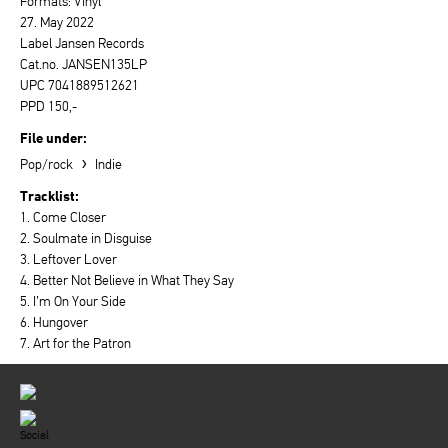
Formats: Vinyl
27. May 2022
Label Jansen Records
Cat.no. JANSEN135LP
UPC 7041889512621
PPD 150,-
File under:
›
Pop/rock
Indie
Tracklist:
1. Come Closer
2. Soulmate in Disguise
3. Leftover Lover
4. Better Not Believe in What They Say
5. I’m On Your Side
6. Hungover
7. Art for the Patron