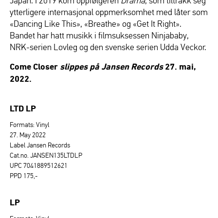
Japan. I 2019 kom oppfølgeren
Drama
, som tiltrakk seg
ytterligere internasjonal oppmerksomhet med låter som
«Dancing Like This», «Breathe» og «Get It Right».
Bandet har hatt musikk i filmsuksessen Ninjababy,
NRK-serien Lovleg og den svenske serien Udda Veckor.
Come Closer
slippes på Jansen Records
27. mai,
2022.
LTD LP
Formats: Vinyl
27. May 2022
Label Jansen Records
Cat.no. JANSEN135LTDLP
UPC 7041889512621
PPD 175,-
LP