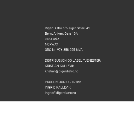
Diger Distro c/o Tiger Safari AS
Bernt Ankers Gate 10A
0183 Oslo
NORWAY
ORG Nr. 976 858 255 MVA
DISTRIBUSJON OG LABEL TJENESTER:
KRISTIAN KALLEVIK
kristian@digerdistro.no
PRODUKSJON OG TRYKK:
INGRID KALLEVIK
ingrid@digerdistro.no