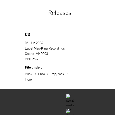
Releases
CD
04. Jun 2004
Label Mas-Kina Recordings
Cat.no. MKR003
PPD 25,-
File under:
›
›
›
Punk
Emo
Pop/rock
Indie