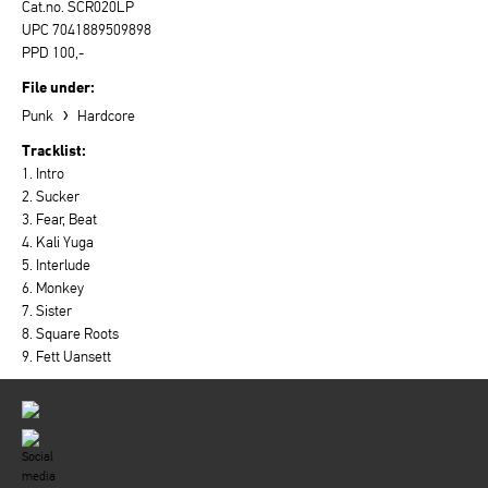
Cat.no. SCR020LP
UPC 7041889509898
PPD 100,-
File under:
›
Punk
Hardcore
Tracklist:
1. Intro
2. Sucker
3. Fear, Beat
4. Kali Yuga
5. Interlude
6. Monkey
7. Sister
8. Square Roots
9. Fett Uansett