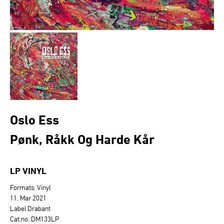
Oslo Ess
Pønk, Råkk Og Harde Kår
LP VINYL
Formats: Vinyl
11. Mar 2021
Label Drabant
Cat.no. DM133LP