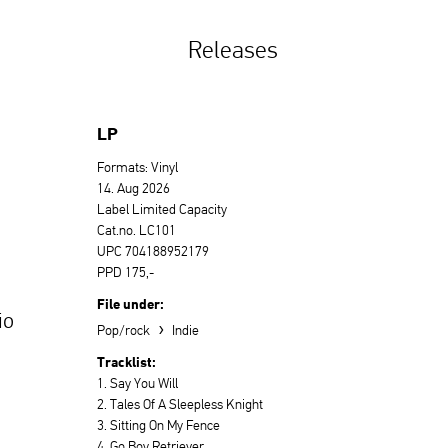
Releases
LP
Formats: Vinyl
14. Aug 2026
Label Limited Capacity
Cat.no. LC101
UPC 704188952179
PPD 175,-
File under:
io
›
Pop/rock
Indie
Tracklist:
1. Say You Will
2. Tales Of A Sleepless Knight
3. Sitting On My Fence
4. Go Boy Retriever