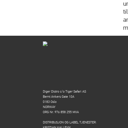
u
t
an
m
Diger Distro c/o Tiger Safari AS
Bernt Ankers Gate 10A
0183 Oslo
NORWAY
ORG Nr. 976 858 255 MVA
DISTRIBUSJON OG LABEL TJENESTER:
KRISTIAN KALLEVIK