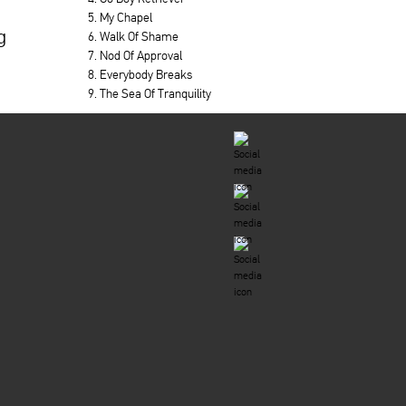
5. My Chapel
g
6. Walk Of Shame
7. Nod Of Approval
8. Everybody Breaks
9. The Sea Of Tranquility