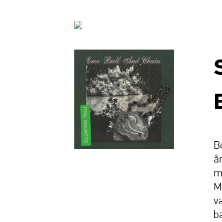
B
å
m
M
v
b