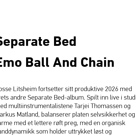
Separate Bed
Emo Ball And Chain
osse Litsheim fortsetter sitt produktive 2026 med
rets andre Separate Bed-album. Spilt inn live i stud
ed multiinstrumentalistene Tarjei Thomassen og
arkus Matland, balanserer platen selvsikkerhet og
arme med et lettere røft preg, med en organisk
anddynamikk som holder uttrykket løst og