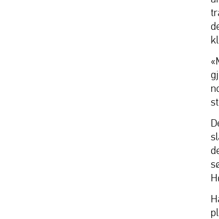
t
d
kl
«
g
n
st
D
s
d
s
H
H
p