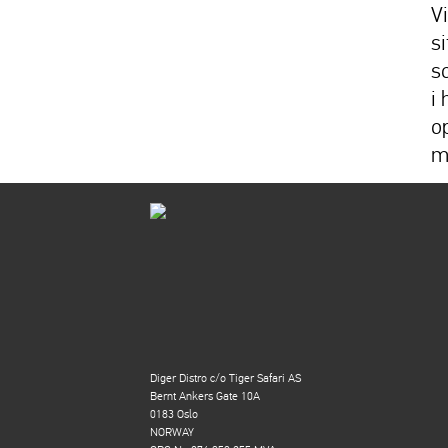
V
s
s
i
op
m
Diger Distro c/o Tiger Safari AS
Bernt Ankers Gate 10A
0183 Oslo
NORWAY