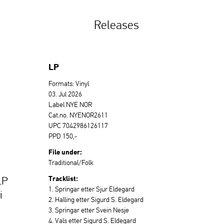
Releases
LP
Formats: Vinyl
03. Jul 2026
Label NYE NOR
Cat.no. NYENOR2611
UPC 7042986126117
PPD 150,-
File under:
Traditional/Folk
Tracklist:
LP
1. Springar etter Sjur Eldegard
i
2. Halling etter Sigurd S. Eldegard
3. Springar etter Svein Nesje
4. Vals etter Sigurd S. Eldegard