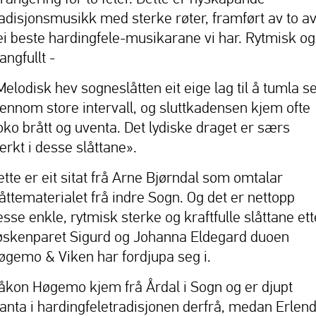
radisjonsmusikk med sterke røter, framført av to a
ei beste hardingfele-musikarane vi har. Rytmisk og
angfullt -
Melodisk hev sogneslåtten eit eige lag til å tumla s
jennom store intervall, og sluttkadensen kjem ofte
oko brått og uventa. Det lydiske draget er særs
erkt i desse slåttane».
ette er eit sitat frå Arne Bjørndal som omtalar
låttematerialet frå indre Sogn. Og det er nettopp
esse enkle, rytmisk sterke og kraftfulle slåttane ett
øskenparet Sigurd og Johanna Eldegard duoen
øgemo & Viken har fordjupa seg i.
åkon Høgemo kjem frå Årdal i Sogn og er djupt
lanta i hardingfeletradisjonen derfrå, medan Erlen