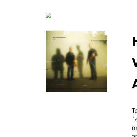
T
´
m
a