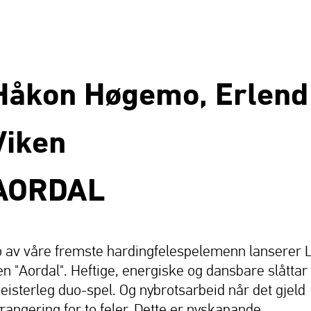
Håkon Høgemo, Erlend
Viken
AORDAL
o av våre fremste hardingfelespelemenn lanserer 
en "Aordal". Heftige, energiske og dansbare slåttar 
eisterleg duo-spel. Og nybrotsarbeid når det gjeld
rrangering for to feler. Dette er nyskapande