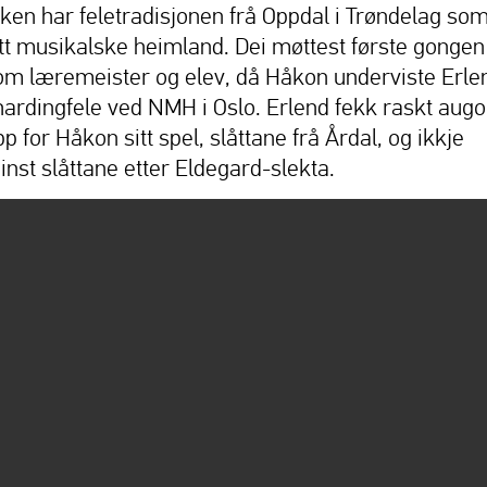
iken har feletradisjonen frå Oppdal i Trøndelag so
itt musikalske heimland. Dei møttest første gongen
om læremeister og elev, då Håkon underviste Erle
 hardingfele ved NMH i Oslo. Erlend fekk raskt augo
p for Håkon sitt spel, slåttane frå Årdal, og ikkje
inst slåttane etter Eldegard-slekta.