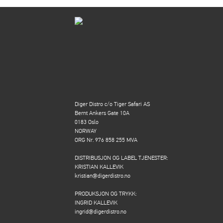
Diger Distro c/o Tiger Safari AS
Bernt Ankers Gate 10A
0183 Oslo
NORWAY
ORG Nr. 976 858 255 MVA
DISTRIBUSJON OG LABEL TJENESTER:
KRISTIAN KALLEVIK
kristian@digerdistro.no
PRODUKSJON OG TRYKK:
INGRID KALLEVIK
ingrid@digerdistro.no