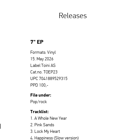
Releases
7" EP
Formats: Vinyl
15. May 2026
Label Toini AS
Cat.no. TOEP23
UPC 7041889529315
PPD 100,-
File under:
Pop/rock
Tracklist:
1. A Whole New Year
2. Pink Sands
d
3. Lock My Heart
4. Happiness (Slow version)