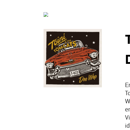
E
T
W
e
V
id