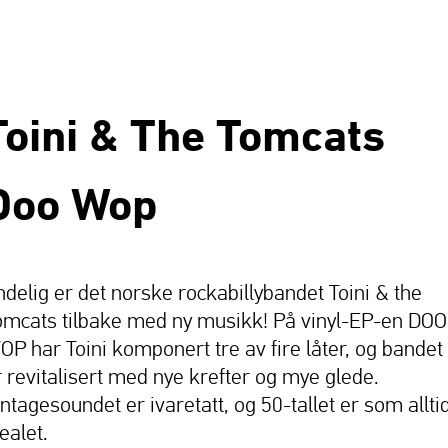
Toini & The Tomcats
Doo Wop
ndelig er det norske rockabillybandet Toini & the
omcats tilbake med ny musikk! På vinyl-EP-en DOO
OP har Toini komponert tre av fire låter, og bandet
r revitalisert med nye krefter og mye glede.
intagesoundet er ivaretatt, og 50-tallet er som allti
ealet.