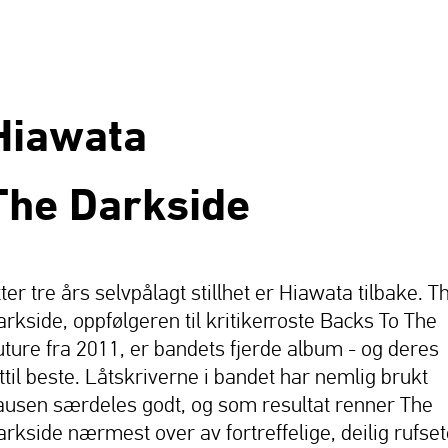
Hiawata
The Darkside
ter tre års selvpålagt stillhet er Hiawata tilbake. T
arkside, oppfølgeren til kritikerroste Backs To The
uture fra 2011, er bandets fjerde album - og deres
ittil beste. Låtskriverne i bandet har nemlig brukt
ausen særdeles godt, og som resultat renner The
arkside nærmest over av fortreffelige, deilig rufse