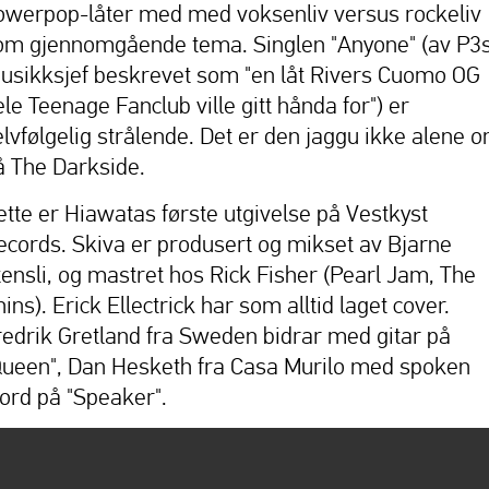
owerpop-låter med med voksenliv versus rockeliv
om gjennomgående tema. Singlen "Anyone" (av P3
usikksjef beskrevet som "en låt Rivers Cuomo OG
ele Teenage Fanclub ville gitt hånda for") er
elvfølgelig strålende. Det er den jaggu ikke alene 
å The Darkside.
ette er Hiawatas første utgivelse på Vestkyst
ecords. Skiva er produsert og mikset av Bjarne
tensli, og mastret hos Rick Fisher (Pearl Jam, The
ins). Erick Ellectrick har som alltid laget cover.
redrik Gretland fra Sweden bidrar med gitar på
Queen", Dan Hesketh fra Casa Murilo med spoken
ord på "Speaker".