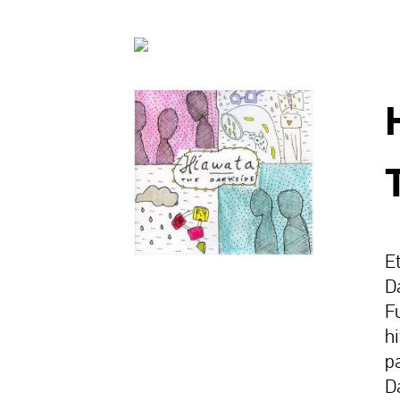
Et
D
F
h
p
D