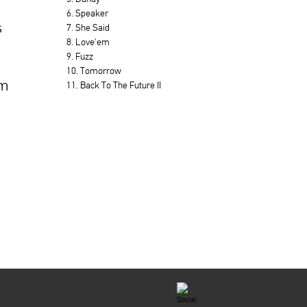
6. Speaker
s
7. She Said
8. Love'em
9. Fuzz
10. Tomorrow
om
11. Back To The Future II