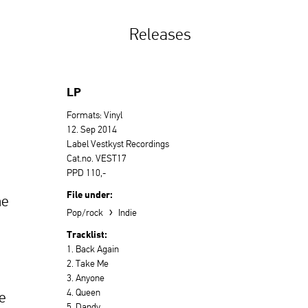
Releases
LP
Formats: Vinyl
12. Sep 2014
Label Vestkyst Recordings
Cat.no. VEST17
PPD 110,-
File under:
he
›
Pop/rock
Indie
Tracklist:
1. Back Again
2. Take Me
3. Anyone
4. Queen
te
5. Dandy