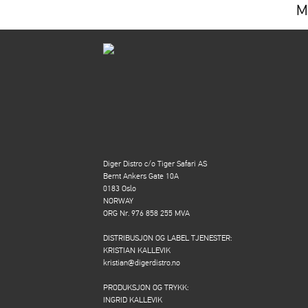
M
Diger Distro c/o Tiger Safari AS
Bernt Ankers Gate 10A
0183 Oslo
NORWAY
ORG Nr. 976 858 255 MVA
DISTRIBUSJON OG LABEL TJENESTER:
KRISTIAN KALLEVIK
kristian@digerdistro.no
PRODUKSJON OG TRYKK:
INGRID KALLEVIK