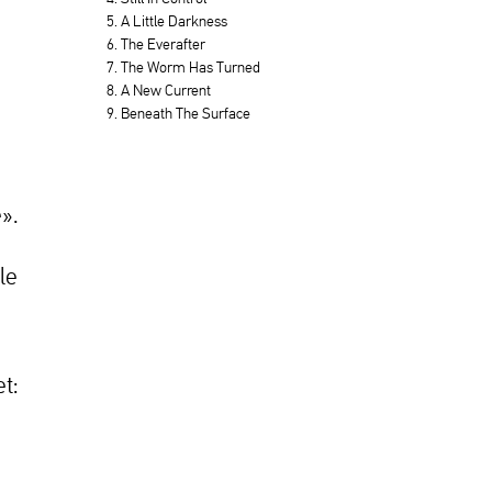
5. A Little Darkness
6. The Everafter
7. The Worm Has Turned
8. A New Current
9. Beneath The Surface
».
le
t: