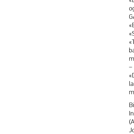
o
G
«
«
«
b
m
–
«
l
m
B
I
(
J