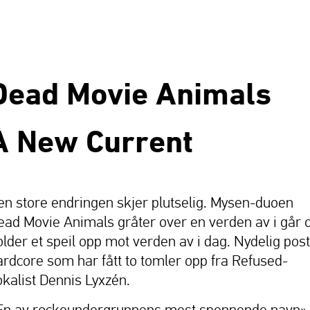
Dead Movie Animals
A New Current
en store endringen skjer plutselig. Mysen-duoen
ead Movie Animals gråter over en verden av i går 
older et speil opp mot verden av i dag. Nydelig post
ardcore som har fått to tomler opp fra Refused-
okalist Dennis Lyxzén.
En av rockeundergrunnens mest spennende navn»