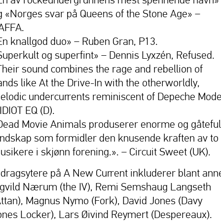
g «Norges svar på Queens of the Stone Age» –
AFFA.
En knallgod duo» – Ruben Gran, P13.
Superkult og superfint» – Dennis Lyxzén, Refused.
Their sound combines the rage and rebellion of
ands like At the Drive-In with the otherworldly,
elodic undercurrents reminiscent of Depeche Mode
 IDIOT EQ (D).
Dead Movie Animals produserer enorme og gåteful
andskap som formidler den knusende kraften av to
usikere i skjønn forening.». – Circuit Sweet (UK).
idragsytere på A New Current inkluderer blant anne
ngvild Nærum (the IV), Remi Semshaug Langseth
Attan), Magnus Nymo (Fork), David Jones (Davy
ones Locker), Lars Øivind Reymert (Despereaux).