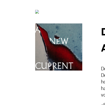
D
D
h
h
v
«