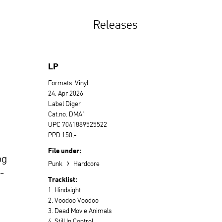
Releases
LP
Formats: Vinyl
24. Apr 2026
Label Diger
Cat.no. DMA1
UPC 7041889525522
PPD 150,-
File under:
og
›
Punk
Hardcore
-
Tracklist:
1. Hindsight
2. Voodoo Voodoo
3. Dead Movie Animals
4. Still In Control