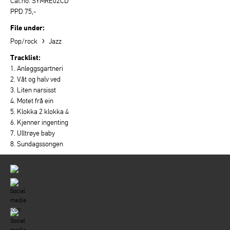
Cat.no. SYMRE02CD
PPD 75,-
File under:
›
Pop/rock
Jazz
Tracklist:
1. Anleggsgartneri
2. Våt og halv ved
3. Liten narsisst
4. Motet frå ein
5. Klokka 2 klokka 4
6. Kjenner ingenting
7. Ulltrøye baby
8. Sundagssongen